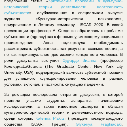
предложена статья «
Критические проблемы в культурно-
исторической теории деятельности: неотложность
субъектности
», опубликованная в специальном выпуске
журнала «Культурно-историческая психология»,
приуроченном к Летнему семинару ISCAR 2020. В своей
презентации профессор А. Стеценко обратилась к проблеме
субъектности (agency) как к феномену, имеющему социальное
происхождение. Анна подчеркнула необходимость
рассматривать субъектность как результат «совместности», а
не как индивидуальное достижение конкретного человека. В
роли дискутанта выступил
Эдуардо Вианна
(профессор
КолледжаLaGuardia (The Graduate Center, New York city
University, USA), подчеркнувший важность субъектной позиции
для успешного функционирования человека в разных
условиях, включая, в частности, ситуацию пандемии.
За докладом последовала открытая дискуссия, в которой
приняли участие студенты, аспиранты, начинающие
исследователи, а также известные эксперты в области
культурно-исторической теории и деятельностного подхода,
среди которых
Katerina Plakitsi
(президент международного
общества ISCAR, Греция),
Glykeriya Fragkiadaki
,