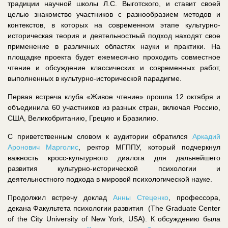
традиции научной школы Л.С. Выготского, и ставит своей
целью знакомство участников с разнообразием методов и
контекстов, в которых на современном этапе культурно-
историческая теория и деятельностный подход находят свое
применение в различных областях науки и практики. На
площадке проекта будет ежемесячно проходить совместное
чтение и обсуждение классических и современных работ,
выполненных в культурно-исторической парадигме.
Первая встреча клуба «Живое чтение» прошла 12 октября и
объединила 60 участников из разных стран, включая Россию,
США, Великобританию, Грецию и Бразилию.
С приветственным словом к аудитории обратился
Аркадий
Аронович Марголис
, ректор МГППУ, который подчеркнул
важность кросс-культурного диалога для дальнейшего
развития культурно-исторической психологии и
деятельностного подхода в мировой психологической науке.
Продолжил встречу доклад
Анны Стеценко
, профессора,
декана Факультета психологии развития (The Graduate Center
of the City University of New York, USA). К обсуждению была