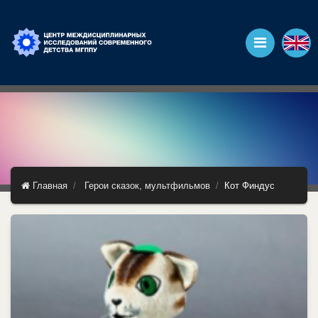
Главная
Герои сказок, мультфильмов
Кот Финдус