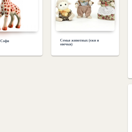
Семья животных (ежи и
 Софи
овечки)