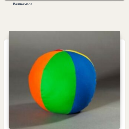
Волчок-юла