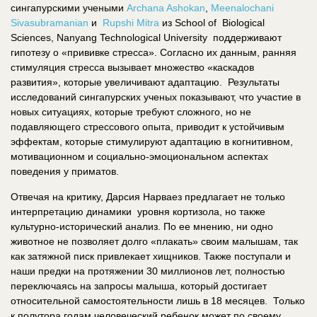
сингапурскими учеными
Archana Ashokan
,
Meenalochani
Sivasubramanian
и
Rupshi Mitra
из School of Biological
Sciences, Nanyang Technological University поддерживают
гипотезу о «прививке стресса». Согласно их данным, ранняя
стимуляция стресса вызывает множество «каскадов
развития», которые увеличивают адаптацию. Результаты
исследований сингапурских ученых показывают, что участие в
новых ситуациях, которые требуют сложного, но не
подавляющего стрессового опыта, приводит к устойчивым
эффектам, которые стимулируют адаптацию в когнитивном,
мотивационном и социально-эмоциональном аспектах
поведения у приматов.
Отвечая на критику, Дарсия Нарваез предлагает не только
интерпретацию динамики уровня кортизола, но также
культурно-исторический анализ. По ее мнению, ни одно
животное не позволяет долго «плакать» своим малышам, так
как затяжной писк привлекает хищников. Также поступали и
наши предки на протяжении 30 миллионов лет, полностью
переключаясь на запросы малыша, который достигает
относительной самостоятельности лишь в 18 месяцев. Только
к полутора годам человеческий ребенок может по своему