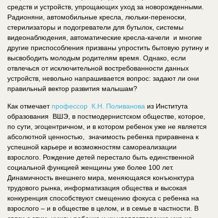
средств и устройств, упрощающих уход за новорожденными.
Радионяни, автомобильные кресла, люльки-переноски,
стерилизаторы и подогреватели для бутылок, системы
видеонаблюдения, автоматические кресла-качели и многие
другие приспособления призваны упростить бытовую рутину и
высвободить молодым родителям время. Однако, если
отвлечься от исключительной востребованности данных
устройств, невольно напрашивается вопрос: задают ли они
правильный вектор развития малышам?
Как отмечает
профессор К.Н. Поливанова
из Института
образования ВШЭ, в постмодернистском обществе, которое,
по сути, эгоцентричном, и в котором ребенок уже не является
абсолютной ценностью, значимость ребенка приравнена к
успешной карьере и возможностям самореализации
взрослого. Рождение детей перестало быть единственной
социальной функцией женщины уже более 100 лет.
Динамичность внешнего мира, меняющаяся конъюнктура
трудового рынка, информатизация общества и высокая
конкуренция способствуют смещению фокуса с ребенка на
взрослого – и в обществе в целом, и в семье в частности. В