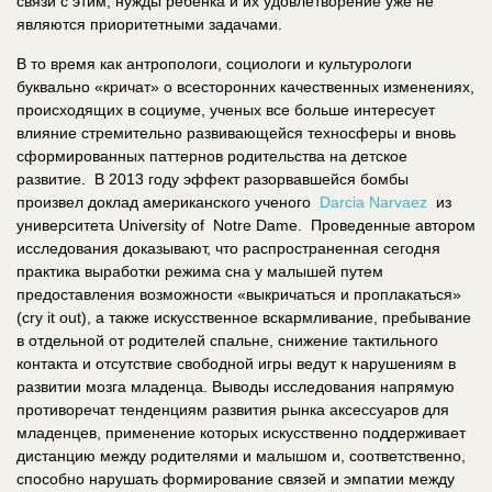
связи с этим, нужды ребенка и их удовлетворение уже не
являются приоритетными задачами.
В то время как антропологи, социологи и культурологи
буквально «кричат» о всесторонних качественных изменениях,
происходящих в социуме, ученых все больше интересует
влияние стремительно развивающейся техносферы и вновь
сформированных паттернов родительства на детское
развитие. В 2013 году эффект разорвавшейся бомбы
произвел доклад американского ученого
Darcia Narvaez
из
университета University of Notre Dame. Проведенные автором
исследования доказывают, что распространенная сегодня
практика выработки режима сна у малышей путем
предоставления возможности «выкричаться и проплакаться»
(cry it out), а также искусственное вскармливание, пребывание
в отдельной от родителей спальне, снижение тактильного
контакта и отсутствие свободной игры ведут к нарушениям в
развитии мозга младенца. Выводы исследования напрямую
противоречат тенденциям развития рынка аксессуаров для
младенцев, применение которых искусственно поддерживает
дистанцию между родителями и малышом и, соответственно,
способно нарушать формирование связей и эмпатии между