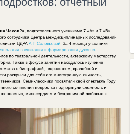
подростков: отчётный
дин Чехов?»
, подготовленного учениками 7 «А» и 7 «В»
ного сотрудника Центра междисциплинарных исследований
солистки ЦДРА
А.Г. Соловьевой
. За 4​ месяца участники
технология воспитания и формирования духовно-
ингов по театральной деятельности, актерскому мастерству,
рий. Также в фокусе занятий находилось изучение
акомства с биографией, творчеством, врачебной и
тки раскрыли для себя его многогранную личность,
твенников. Семиклассники посвятили свой спектакль Году
венного сочинения подростки подчеркнули сложность и
ертвенностью, милосердием и безграничной любовью к