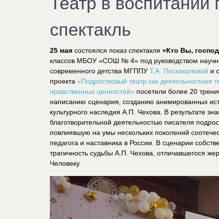
Театр в воспитании 
спектакль
25 мая
состоялся показ спектакля
«Кто Вы, госпо
классов МБОУ «СОШ № 4»​ под руководством​ науч
современного детства МГППУ
Т.А. Поскакаловой
и 
проекта ​
«Подростковый театр как деятельностная 
нравственных ценностей»
​ посетили более 20 трен
написанию сценария, созданию анимированных исто
культурного наследия А.П. Чехова. В результате зн
благотворительной деятельностью писателя подрос
повлиявшую на умы нескольких поколений соотечес
педагога и наставника в России. В сценарии собст
трагичность судьбы А.П. Чехова, отличавшегося ж
Человеку.