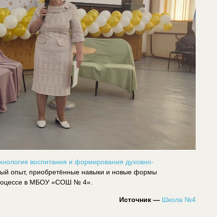
ехнология воспитания и формирования духовно-
нный опыт, приобретённые навыки и новые формы
роцессе в​ МБОУ «СОШ № 4».
Источник —
Школа №4