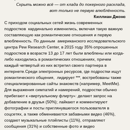
Скрыть можно всё — от клада до покерного расклада,
вот только не первую влюблённость.
Киллиан Джонс
С приходом социальных сетей жизнь современных
подростков кардинально изменились, включая такую важную
составляющую как романтические отношения и первую
влюбленность. По данным американского исследовательского
центра Pew Research Center, в 2015 году 35% опрошенных
подростков в возрасте 13 до 17 лет были влюблены или когда-
либо находились в романтических отношениях, причем
каждый четвертый из них встретил своего партнера в
интернете.Среди электронных ресурсов, где подростки ищут
романтического общения, лидирует ***, востребованы также
специализированные сайты знакомств (например, MeetMe).
Для выражения симпатий и намерений, подростки обычно
прибегают к «виртуальному флирту»: делают запрос на
добавление в друзья (50%); лайкают и комментируют
фотографии и посты приглянувшегося пользователя в
соцсетях, а также обмениваются забавными видео (46%),
создают музыкальные плэйлисты (11%), отправляют
сообщения (31%) и собственные фото и видео