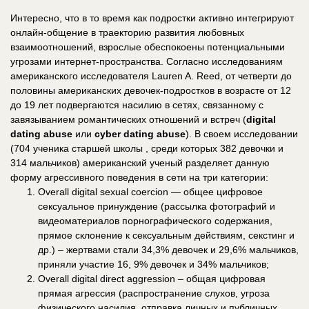
Интересно, что в то время как подростки активно интегрируют
онлайн-общение в траекторию развития любовных
взаимоотношений, взрослые обеспокоены потенциальными
угрозами интернет-пространства. Согласно исследованиям
американского исследователя Lauren A. Reed, от четверти до
половины американских девочек-подростков в возрасте от 12
до 19 лет подвергаются насилию в сетях, связанному с
завязыванием романтических отношений и встреч (
digital
dating abuse
или
cyber dating abuse
). В своем исследовании
(704 ученика старшей школы , среди которых 382 девочки и
314 мальчиков) американский ученый разделяет данную
форму агрессивного поведения в сети на три категории:
Overall digital sexual coercion — общее цифровое
сексуальное принуждение (рассылка фотографий и
видеоматериалов порнографического содержания,
прямое склонение к сексуальным действиям, секстинг и
др.) – жертвами стали 34,3% девочек и 29,6% мальчиков,
приняли участие 16, 9% девочек и 34% мальчиков;
Overall digital direct aggression – общая цифровая
прямая агрессия (распространение слухов, угроза
физического насилия, отправка личных и публичных