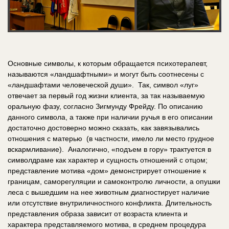
Основные символы, к которым обращается психотерапевт,
называются «ландшафтными» и могут быть соотнесены с
«ландшафтами человеческой души». Так, символ «луг»
отвечает за первый год жизни клиента, за так называемую
оральную фазу, согласно Зигмунду Фрейду. По описанию
данного символа, а также при наличии ручья в его описании
достаточно достоверно можно сказать, как завязывались
отношения с матерью (в частности, имело ли место грудное
вскармливание). Аналогично, «подъем в гору» трактуется в
символдраме как характер и сущность отношений с отцом;
представление мотива «дом» демонстрирует отношение к
границам, саморегуляции и самоконтролю личности, а опушки
леса с вышедшим на нее животным диагностирует наличие
или отсутствие внутриличностного конфликта. Длительность
представления образа зависит от возраста клиента и
характера представляемого мотива, в среднем процедура