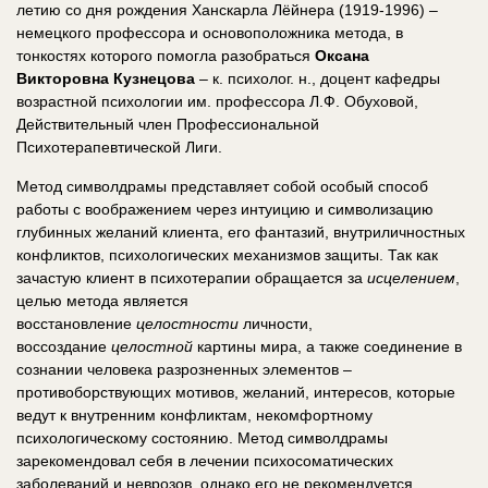
летию со дня рождения Ханскарла Лёйнера (1919-1996) –
немецкого профессора и основоположника метода, в
тонкостях которого помогла разобраться
Оксана
Викторовна
Кузнецова
– к. психолог. н., доцент кафедры
возрастной психологии им. профессора Л.Ф. Обуховой,
Действительный член Профессиональной
Психотерапевтической Лиги.
Метод символдрамы представляет собой особый способ
работы с воображением через интуицию и символизацию
глубинных желаний клиента, его фантазий, внутриличностных
конфликтов, психологических механизмов защиты. Так как
зачастую клиент в психотерапии обращается за
исцелением
,
целью метода является
восстановление
целостности
личности,
воссоздание
целостной
картины мира, а также соединение в
сознании человека разрозненных элементов –
противоборствующих мотивов, желаний, интересов, которые
ведут к внутренним конфликтам, некомфортному
психологическому состоянию. Метод символдрамы
зарекомендовал себя в лечении психосоматических
заболеваний и неврозов, однако его не рекомендуется