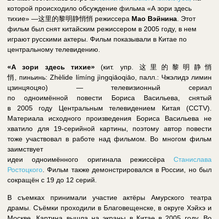
которой происходило обсуждение фильма «А зори здесь
тихие» —
这里的黎明静悄悄
режиссера
Мао Вэйнина
. Этот
фильм был снят китайским режиссером в 2005 году, в нем
играют русскими актеры. Фильм показывали в Китае по
центральному телевидению.
«А зори здесь тихие»
(кит. упр.
这里的黎明静悄
悄
, пиньинь: Zhèlide límíng jìngqiāoqiāo, палл.: Чжэлидэ лимин
цзинцяоцяо) — телевизионный сериал
по одноимённой повести Бориса Васильева, снятый
в 2005 году Центральным телевидением Китая (CCTV).
Материала исходного произведения Бориса Васильева не
хватило для 19-серийной картины, поэтому автор повести
тоже участвовал в работе над фильмом. Во многом фильм
заимствует
идеи одноимённого оригинала режиссёра
Станислава
Ростоцкого
. Фильм также демонстрировался в России, но был
сокращён с 19 до 12 серий.
В съемках принимали участие актёры Амурского театра
драмы. Съёмки проходили в Благовещенске, в округе Хэйхэ и
Москве. Картина вышла на экраны в Китае в 2005 году. Во