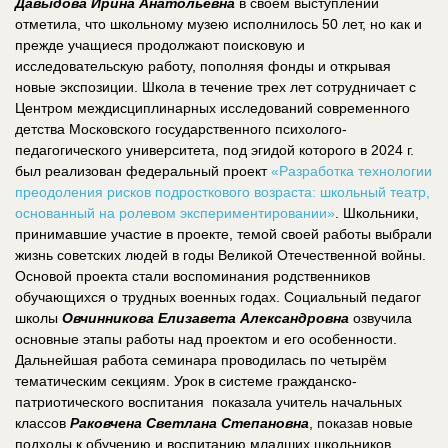
Давыдова Ирина Анатольевна
в своем выступлении
отметила, что школьному музею исполнилось 50 лет, но как и
прежде учащиеся продолжают поисковую и
исследовательскую работу, пополняя фонды и открывая
новые экспозиции. Школа в течение трех лет сотрудничает с
Центром междисциплинарных исследований современного
детства Московского государственного психолого-
педагогического университета, под эгидой которого в 2024 г.
был реализован федеральный проект
«Разработка технологии
преодоления рисков подросткового возраста: школьный театр,
основанный на ролевом экспериментировании»
. Школьники,
принимавшие участие в проекте, темой своей работы выбрали
жизнь советских людей в годы Великой Отечественной войны.
Основой проекта стали воспоминания родственников
обучающихся о трудных военных годах. Социальный педагог
школы
Овчинникова Елизавета Александровна
озвучила
основные этапы работы над проектом и его особенности.
Дальнейшая работа семинара проводилась по четырём
тематическим секциям. Урок в системе гражданско-
патриотического воспитания показала учитель начальных
классов
Раковчена Светлана Степановна
, показав новые
подходы к обучению и воспитанию младших школьников.