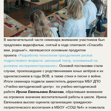
В заключительной части семинара вниманию участников был
предложен видеофильм, снятый в ходе спектакля «Спасибо
вам, родные!», являвшегося основным продуктом
проекта
«Разработка технологии преодоления рисков
подросткового возраста: школьный театр, основанный на
ролевом экспериментировании»
. Основой постановки стали
случаи, произошедшие с родственниками юных актёров и их
одноклассников в годы ВОВ, а также стихи и песни о войне.
Итоги семинара подвела заместитель директора МБУ ДПО
«Учебно-методический центр» по учебно-методической
работе
Ирина Евгеньевна Власова
, обратившая внимание
на огромное значение воспитательной работы в школе. Ирина
Евгеньевна высоко оценила организацию гражданско-
патриотического воспитания в МБОУ «СОШ №4» и пожелала