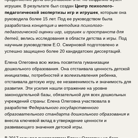
игрушек. В результате был создан
Центр психолого-
педагогической экспертизы игр и игрушек
, которым она
руководила более 15 лет. Под ее руководством была
разработана
концепция и методика психолого-
педагогической оценки игр, игрушек и пространств для
детей
, велись исследования в области детства и игры. Под
научным руководством Е.О. Смирновой подготовлено и
успешно защищено более 20 кандидатских диссертаций.
Елена Олеговна всю жизнь посвятила гуманизации
дошкольного образования. Она отстаивала ценность детской
инициативы, потребностей и волеизъявления ребенка,
отстаивала детскую игру, ее незаменимость и значимость для
развития. Эти усилия нашли отражение на уровне
законодательной базы, обязательной для всех дошкольных
учреждений страны: Елена Олеговна участвовала в
разработке
Федерального государственного
образовательного стандарта дошкольного образования
и
внесла ключевой вклад в утверждение ценности и
развивающего значения детской игры.
В 2017 году под руководством Елены Олеговны на базе