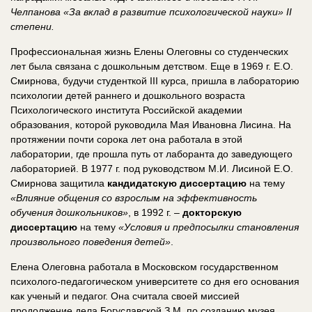
Челпанова «За вклад в развитие психологической науки» II
степени.
Профессиональная жизнь Елены Олеговны со студенческих
лет была связана с дошкольным детством. Еще в 1969 г. Е.О.
Смирнова, будучи студенткой III курса, пришла в лабораторию
психологии детей раннего и дошкольного возраста
Психологического института Российской академии
образования, которой руководила Мая Ивановна Лисина. На
протяжении почти сорока лет она работала в этой
лаборатории, где прошла путь от лаборанта до заведующего
лабораторией. В 1977 г. под руководством М.И. Лисиной Е.О.
Смирнова защитила
кандидатскую диссертацию
на тему
«Влияние общения со взрослым на эффективность
обучения дошкольников»
, в 1992 г. ‒
докторскую
диссертацию
на тему
«Условия и предпосылки становления
произвольного поведения детей»
.
Елена Олеговна работала в Московском государственном
психолого-педагогическом университете со дня его основания
как ученый и педагог. Она считала своей миссией
продолжение дела Богуславской З.М. по созданию музея