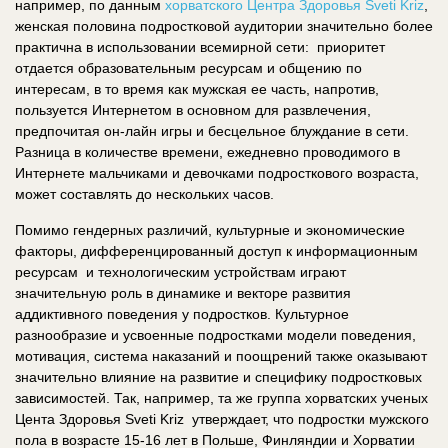
например, по данным
хорватского Центра Здоровья Sveti Kriz
,
женская половина подростковой аудитории значительно более
практична в использовании всемирной сети: приоритет
отдается образовательным ресурсам и общению по
интересам, в то время как мужская ее часть, напротив,
пользуется Интернетом в основном для развлечения,
предпочитая он-лайн игры и бесцельное блуждание в сети.
Разница в количестве времени, ежедневно проводимого в
Интернете мальчиками и девочками подросткового возраста,
может составлять до нескольких часов.
Помимо гендерных различий, культурные и экономические
факторы, дифференцированный доступ к информационным
ресурсам и технологическим устройствам играют
значительную роль в динамике и векторе развития
аддиктивного поведения у подростков. Культурное
разнообразие и усвоенные подростками модели поведения,
мотивация, система наказаний и поощрений также оказывают
значительно влияние на развитие и специфику подростковых
зависимостей. Так, например, та же группа хорватских ученых
Цента Здоровья Sveti Kriz утверждает, что подростки мужского
пола в возрасте 15-16 лет в Польше, Финляндии и Хорватии