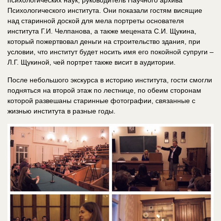
психологических наук, руководитель Научного архива
Психологического института. Они показали гостям висящие
над старинной доской для мела портреты основателя
института Г.И. Челпанова, а также мецената С.И. Щукина,
который пожертвовал деньги на строительство здания, при
условии, что институт будет носить имя его покойной супруги –
Л.Г. Щукиной, чей портрет также висит в аудитории.
После небольшого экскурса в историю института, гости смогли
подняться на второй этаж по лестнице, по обеим сторонам
которой развешаны старинные фотографии, связанные с
жизнью института в разные годы.