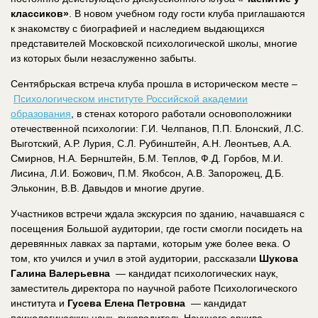
классиков»
. В новом учебном году гости клуба приглашаются
к знакомству с биографией и наследием выдающихся
представителей Московской психологической школы, многие
из которых были незаслуженно забыты.
Сентябрьская встреча клуба прошла в историческом месте –
Психологическом институте Российской академии
образования
, в стенах которого работали основоположники
отечественной психологии: Г.И. Челпанов, П.П. Блонский, Л.С.
Выготский, А.Р. Лурия, С.Л. Рубинштейн, А.Н. Леонтьев, А.А.
Смирнов, Н.А. Бернштейн, Б.М. Теплов, Ф.Д. Горбов, М.И.
Лисина, Л.И. Божович, П.М. Якобсон, А.В. Запорожец, Д.Б.
Эльконин, В.В. Давыдов и многие другие.
Участников встречи ждала экскурсия по зданию, начавшаяся с
посещения Большой аудитории, где гости смогли посидеть на
деревянных лавках за партами, которым уже более века. О
том, кто учился и учил в этой аудитории, рассказали
Шукова
Галина Валерьевна
— кандидат психологических наук,
заместитель директора по научной работе Психологического
института и
Гусева Елена Петровна
— кандидат