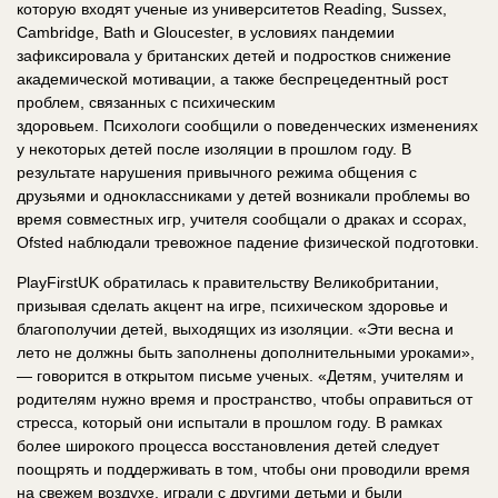
которую входят ученые из университетов Reading, Sussex,
Cambridge, Bath и Gloucester, в условиях пандемии
зафиксировала у британских детей и подростков снижение
академической мотивации, а также беспрецедентный рост
проблем, связанных с психическим
здоровьем. Психологи сообщили о поведенческих изменениях
у некоторых детей после изоляции в прошлом году. В
результате нарушения привычного режима общения с
друзьями и одноклассниками у детей возникали проблемы во
время совместных игр, учителя сообщали о драках и ссорах,
Ofsted наблюдали тревожное падение физической подготовки.
PlayFirstUK обратилась к правительству Великобритании,
призывая сделать акцент на игре, психическом здоровье и
благополучии детей, выходящих из изоляции. «Эти весна и
лето не должны быть заполнены дополнительными уроками»,
— говорится в открытом письме ученых. «Детям, учителям и
родителям нужно время и пространство, чтобы оправиться от
стресса, который они испытали в прошлом году. В рамках
более широкого процесса восстановления детей следует
поощрять и поддерживать в том, чтобы они проводили время
на свежем воздухе, играли с другими детьми и были