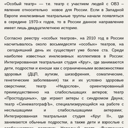
«Особый театр» — т.е. театр с участием людей с ОВЗ –
явление относительно новое для России. Если в Западной
Европе инклюзивные театральные труппы начали появляться
в середине 1970-х годов, то в России данное направление
имеет лишь двадцатилетнюю историю.
Согласно реестру «особых театров», на 2010 год в России
насчитывалось около восьмидесяти «особых» театров, на
сегодняшний день их существует уже более ста. Среди
наиболее известных инклюзивных коллективов в России:
Интегрированная театральная студия «Круг», где занимаются
дети, подростки и юноши как с ограниченными возможностями
здоровья (ДЦП, аутизм, шизофрения, соматические,
генетические заболевания) так и их условно здоровые
сверстники; театр «Недослов», ориентированный
преимущественно на слабослышащих актеров; театр
«Простодушных», где играют актеры с синдромом Дауна;
театр «СинематографЪ», специализирующийся на работе с
неслышащими и слабослышащими актерами;
Интегрированная театральная студия «Круг II», где
занимаются обычные подростки, а также дети и взрослые с
особенностями развития; Народный театр «Внутреннее