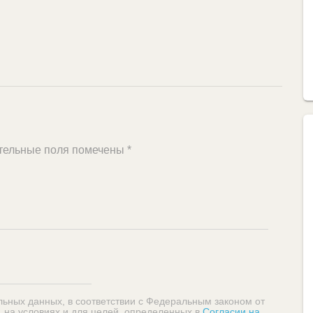
тельные поля помечены
*
льных данных, в соответствии с Федеральным законом от
, на условиях и для целей, определенных в
Согласии на