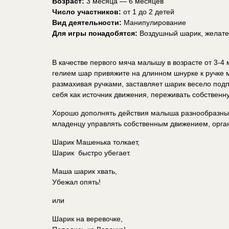
Возраст:
3 месяца — 6 месяцев
Число участников:
от 1 до 2 детей
Вид деятельности:
Манипулирование
Для игры понадобятся:
Воздушный шарик, желате
В качестве первого мяча малышу в возрасте от 3-
гелием шар привяжите на длинном шнурке к ручке м
размахивая ручками, заставляет шарик весело под
себя как источник движения, переживать собственн
Хорошо дополнять действия малыша разнообразны
младенцу управлять собственным движением, орган
Шарик Машенька толкает,
Шарик быстро убегает.
Маша шарик хвать,
Убежал опять!
или
Шарик на веревочке,