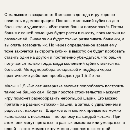
С малышом в возрасте от 8 месяцев до года игру хорошо
начинать с демонстрации. Поставьте меньший кубик на дно
большего и удивитесь: «Вот какая башня получилась!» Потом
башня с вашей помощью будет расти в высоту, пока малыш не
развалит её. Сначала он будет только разваливать башенки, а
вы опять возводить их. Но через определённое время ему
тоже захочется выстроить кубики в высоту; он будет пробовать
ставить один на другой и постепенно убеждаться, что башня
получается только тогда, когда маленький кубик ставится на
большой. Метод перебора вкладышей и подбора через
практические действия преобладает до 1,5-2-х лет.
Малыш 1,5 -2-х лет наверняка захочет попробовать построить
такую же башню сам. Когда простое строительство наскучит,
игру поможет разнообразить небольшой шарик. Его можно
прятать на разных «этажах» башни, а затем, с удивлением и
радостью, находить. Шариков или мелких предметов можно
использовать несколько – по одному на каждый «этаж». При
этом, они могут прятаться в разных емкостях или умещаться в
одной, в этот момент игру можно дополнять сюжетной