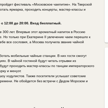
пройдет фестиваль «Московское чаепитие». На Тверской
отать ярмарка, проходить концерты, мастер-классы и
 с 12:00 до 20:00. Вход бесплатный.
е 300 лет. Впервые этот ароматный напиток в Россию
. Но только при Екатерине II увлечение чаем перешло к
себе все сословия, а Москва получила звание чайной
отать мобильные чайные станции. В них гости смогут
иях. В чайной гостиной будут читать отрывки из
 будут проходить мастер-классы по танцам императорского
рку и менуэт.
шоу ходулистов. Также посетители услышат советские
времени. Не обойдется без встречи с Дедом Морозом и