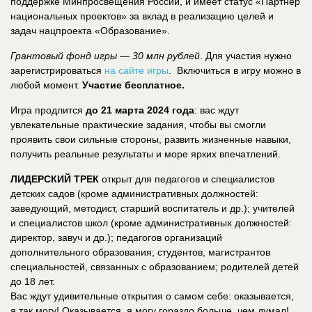
поддержке Минпросвещения России, и имеет статус «Партнер
национальных проектов» за вклад в реализацию целей и
задач нацпроекта «Образование».
Грантовый фонд игры — 30 млн рублей
. Для участия нужно
зарегистрироваться
на сайте игры
. Включиться в игру можно в
любой момент.
Участие бесплатное.
Игра продлится
до 21 марта 2024 года
: вас ждут
увлекательные практические задания, чтобы вы смогли
проявить свои сильные стороны, развить жизненные навыки,
получить реальные результаты и море ярких впечатлений.
ЛИДЕРСКИЙ ТРЕК
открыт для педагогов и специалистов
детских садов (кроме административных должностей:
заведующий, методист, старший воспитатель и др.); учителей
и специалистов школ (кроме административных должностей:
директор, завуч и др.); педагогов организаций
дополнительного образования; студентов, магистрантов
специальностей, связанных с образованием; родителей детей
до 18 лет.
Вас ждут удивительные открытия о самом себе: оказывается,
я так могу! Оказывается, я могу гораздо больше, чем думал!