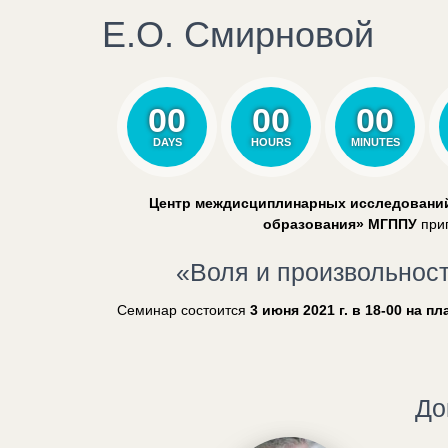
Е.О. Смирновой
00
00
00
DAYS
HOURS
MINUTES
Центр междисциплинарных исследований
образования» МГППУ
при
«Воля и произвольност
Семинар состоится
3 июня 2021 г. в 18-00 на 
До