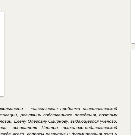
вольности – классическая проблема психологической
тивации, регуляции собственного поведения, поэтому
логии. Елену Олеговну Смирнову, выдающегося ученого,
ии, основателя Центра психолого-педагогической
ежде всего, вопросы развития и формирования воли и