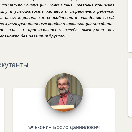
й социальной ситуации. Волю Елена Олеговна понима
ла
силу и устойчивость желаний и стремлений ребенка.
она
рассматривала
как способность к овладению своей
е культурно заданных средств организации поведения.
вой воля
и произвольность
всегда выступали
как
возможно без развития другого.
скутанты
Эльконин Борис Даниилович