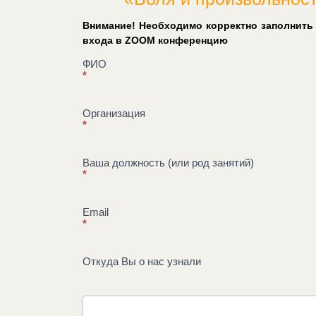
Внимание! Необходимо корректно заполнить
входа в ZOOM конференцию
Регистрация
ФИО
*
на
семинар
«Воля
Организация
и
*
произвольность»
Ваша должность (или род занятий)
*
Email
*
Откуда Вы о нас узнали