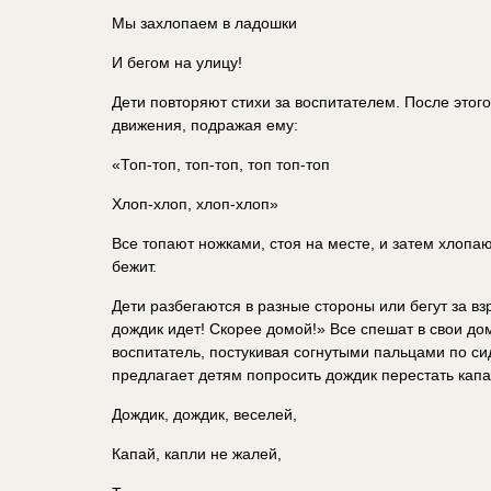
Мы захлопаем в ладошки
И бегом на улицу!
Дети повторяют стихи за воспитателем. После это
движения, подражая ему:
«Топ-топ, топ-топ, топ топ-топ
Хлоп-хлоп, хлоп-хлоп»
Все топают ножками, стоя на месте, и затем хлопа
бежит.
Дети разбегаются в разные стороны или бегут за в
дождик идет! Скорее домой!» Все спешат в свои до
воспитатель, постукивая согнутыми пальцами по си
предлагает детям попросить дождик перестать капа
Дождик, дождик, веселей,
Капай, капли не жалей,