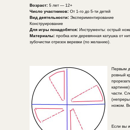
Возраст:
5 лет — 12+
Число участников:
От 1-го до 5-ти детей
Вид деятельности:
Экспериментирование
Конструирование
Для игры понадобятся:
Инструменты: острый нож
Материалы:
пробка или деревянная катушка от нит
зубочистки отрезок веревки (по желанию).
Первым д
ровный к
прорезать
картинке)
части. С
(непреры
ножом. В
Если вы и