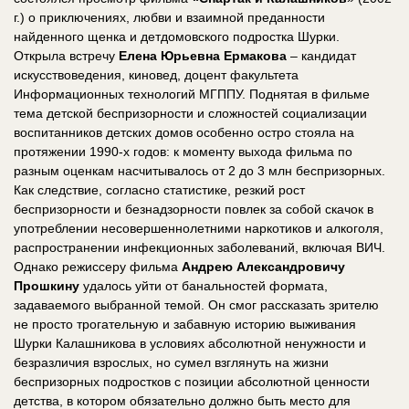
г.) о приключениях, любви и взаимной преданности
найденного щенка и детдомовского подростка Шурки.
Открыла встречу
Елена Юрьевна Ермакова
– кандидат
искусствоведения, киновед, доцент факультета
Информационных технологий МГППУ. Поднятая в фильме
тема детской беспризорности и сложностей социализации
воспитанников детских домов особенно остро стояла на
протяжении 1990-х годов: к моменту выхода фильма по
разным оценкам насчитывалось от 2 до 3 млн беспризорных.
Как следствие, согласно статистике, резкий рост
беспризорности и безнадзорности повлек за собой скачок в
употреблении несовершеннолетними наркотиков и алкоголя,
распространении инфекционных заболеваний, включая ВИЧ.
Однако режиссеру фильма
Андрею Александровичу
Прошкину
удалось уйти от банальностей формата,
задаваемого выбранной темой. Он смог рассказать зрителю
не просто трогательную и забавную историю выживания
Шурки Калашникова в условиях абсолютной ненужности и
безразличия взрослых, но сумел взглянуть на жизни
беспризорных подростков с позиции абсолютной ценности
детства, в котором обязательно должно быть место для