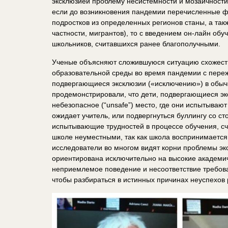
эксклюзией проблему несистемности и мозаичности 
если до возникновения пандемии перечисленные ф
подростков из определенных регионов станы, а так
частности, мигрантов), то с введением он-лайн обу
школьников, считавшихся ранее благополучными.
Ученые объясняют сложившуюся ситуацию схожесть
образовательной среды во время пандемии с пере
подвергающиеся эксклюзии («исключению») в обыч
продемонстрировали, что дети, подвергающиеся эк
небезопасное (“unsafe”) место, где они испытывают 
ожидает учитель, или подвергнуться буллингу со ст
испытывающие трудностей в процессе обучения, сч
школе неуместными, так как школа воспринимается
исследователи во многом видят корни проблемы эк
ориентирована исключительно на высокие академиче
неприемлемое поведение и несоответствие требова
чтобы разбираться в истинных причинах неуспехов 