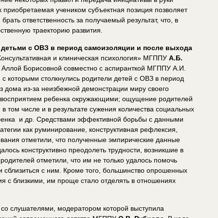
к приобретаемая учеником субъектная позиция позволяет
брать ответственность за получаемый результат, что, в
бственную траекторию развития.
 детьми с ОВЗ в период самоизоляции и после выхода
Консультативная и клиническая психология» МГППУ
А.Б.
 Аллой Борисовной совместно с аспиранткой МГППУ А.И.
 с которыми столкнулись родители детей с ОВЗ в период
из дома из-за неизбежной демонстрации миру своего
с восприятием ребенка окружающими; ощущение родителей
 в том числе и в результате сужения количества социальных
ебенка и др. Средствами эффективной борьбы с данными
атегии как руминирование, конструктивная рефлексия,
дования отметили, что полученные эмпирические данные
далось конструктивно преодолеть трудности, возникшие в
родителей отметили, что им не только удалось помочь
 и сблизиться с ним. Кроме того, большинство опрошенных
ия с близкими, им проще стало отделять в отношениях
 со слушателями, модератором которой выступила