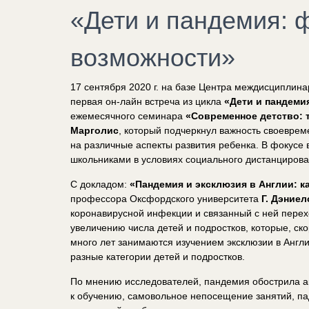
«Дети и пандемия: ф
возможности»
17 сентября 2020 г. на базе Центра междисциплин
первая он-лайн встреча из цикла
«Дети и пандеми
ежемесячного семинара
«Современное детство: 
Марголис
, который подчеркнул важность своевре
на различные аспекты развития ребенка. В фокус
школьниками в условиях социального дистанцирова
С докладом:
«Пандемия и эксклюзия в Англии: ка
профессора Оксфордского университета
Г. Дэниел
коронавирусной инфекции и связанный с ней перех
увеличению числа детей и подростков, которые, ско
много лет занимаются изучением эксклюзии в Англи
разные категории детей и подростков.
По мнению исследователей, пандемия обострила ак
к обучению, самовольное непосещение занятий, пад