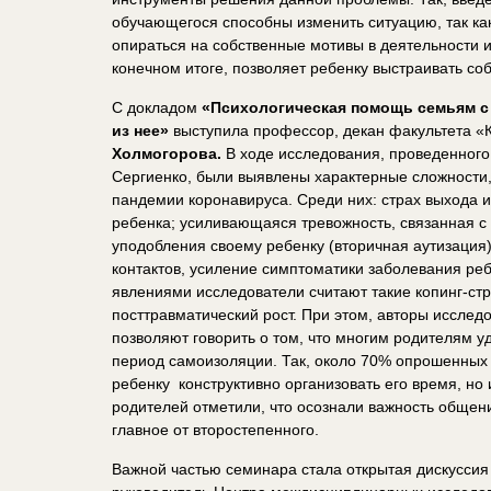
обучающегося способны изменить ситуацию, так ка
опираться на собственные мотивы в деятельности и 
конечном итоге, позволяет ребенку выстраивать со
С докладом
«Психологическая помощь семьям с
из нее»
выступила профессор, декан факультета «
Холмогорова.
В ходе исследования, проведенного
Сергиенко, были выявлены характерные сложности,
пандемии коронавируса. Среди них: страх выхода 
ребенка; усиливающаяся тревожность, связанная 
уподобления своему ребенку (вторичная аутизация)
контактов, усиление симптоматики заболевания р
явлениями исследователи считают такие копинг-стр
посттравматический рост. При этом, авторы иссле
позволяют говорить о том, что многим родителям у
период самоизоляции. Так, около 70% опрошенных 
ребенку конструктивно организовать его время, но
родителей отметили, что осознали важность общен
главное от второстепенного.
Важной частью семинара стала открытая дискуссия