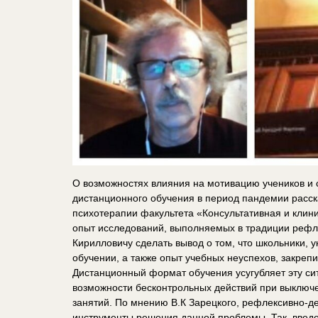
О возможностях влияния на мотивацию учеников и 
дистанционного обучения в период пандемии расс
психотерапии факультета «Консультативная и кли
опыт исследований, выполняемых в традиции рефле
Кирилловичу сделать вывод о том, что школьники, 
обучении, а также опыт учебных неуспехов, закре
Дистанционный формат обучения усугубляет эту си
возможности бесконтрольных действий при выключе
занятий. По мнению В.К Зарецкого, рефлексивно-
инструменты решения данной проблемы. Так, введе