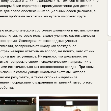
получаемых знаний. Г. Дэниелс и И. Томпсон отметили, что,
акторы были характерны преимущественно для детей и
же для слабо обеспеченных социальных слоев (включая, в
чения проблема эксклюзии коснулась широкого круга
ю психологического состояния школьника и его восприятия
живаниями, которые испытывают ученики, систематически
ное время. Исследования оксфордских ученых
склюзии, воспринимают школу как враждебное,
страх неверно ответить на вопрос, не понять, чего от них
ороны других учеников. Интересно, что школьники, не
итают вопросы о своем психологическом напряжении в
 ими исключительно как «естественная среда». При этом
склюзии в самом укладе школьной системы, которая
ские результаты, а также склонна «карать» за
ниям посредством отстранения от занятий, вместо того,
ребенка.