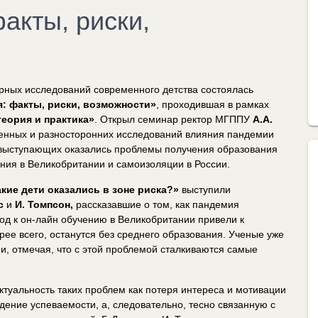
акты, риски,
арных исследований современного детства состоялась
я: факты, риски, возможности»
, проходившая в рамках
теория и практика»
. Открыл семинар ректор МГППУ
А.А.
менных и разносторонних исследований влияния пандемии
е выступающих оказались проблемы получения образования
ния в Великобритании и самоизоляции в России.
кие дети оказались в зоне риска?»
выступили
с
и
И. Томпсон,
рассказавшие о том, как пандемия
од к он-лайн обучению в Великобритании привели к
рее всего, останутся без среднего образования. Ученые уже
и, отмечая, что с этой проблемой сталкиваются самые
туальность таких проблем как потеря интереса и мотивации
ение успеваемости, а, следовательно, тесно связанную с