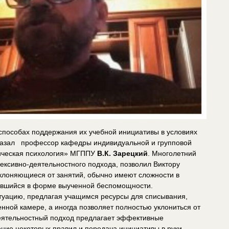
способах поддержания их учебной инициативы в условиях
казал профессор кафедры индивидуальной и групповой
ническая психология» МГППУ
В.К. Зарецкий
. Многолетний
ксивно-деятельностного подхода, позволил Виктору
уклоняющиеся от занятий, обычно имеют сложности в
пившийся в форме выученной беспомощности.
туацию, предлагая учащимся ресурсы для списывания,
нной камере, а иногда позволяет полностью уклониться от
деятельностный подход предлагает эффективные
ние некоторых правил и передача инициативы в руки