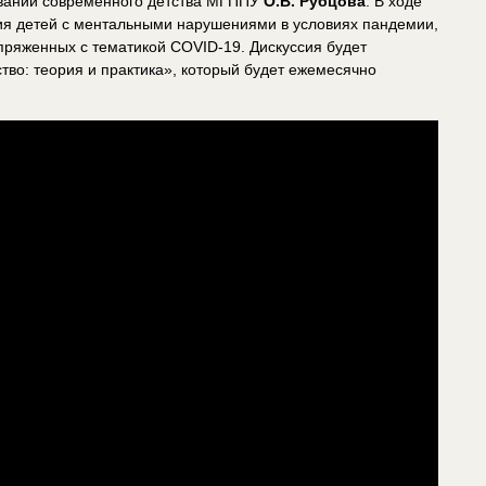
ваний современного детства МГППУ
О.В. Рубцова
. В ходе
ия детей с ментальными нарушениями в условиях пандемии,
пряженных с тематикой COVID-19. Дискуссия будет
во: теория и практика», который будет ежемесячно