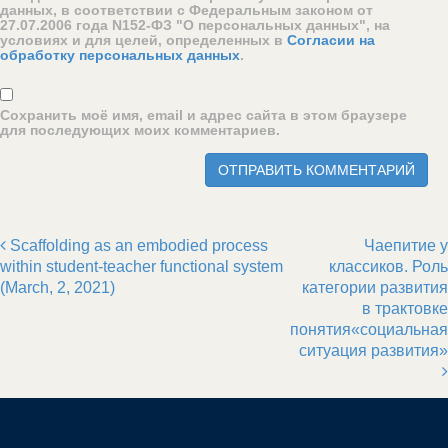
данных, в соответствии с Федеральным законом от
27.07.2006 года N152-ФЗ "О персональных данных", на
условиях и для целей, определенных в
Согласии на
обработку персональных данных
.
Сохранить моё имя, email и адрес сайта в этом браузере
для последующих моих комментариев.
Scaffolding as an embodied process
Чаепитие у
Post navigation
within student-teacher functional system
классиков. Роль
(March, 2, 2021)
категории развития
в трактовке
понятия«социальная
ситуация развития»