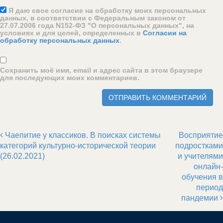
Я даю свое согласие на обработку моих персональных
данных, в соответствии с Федеральным законом от
27.07.2006 года N152-ФЗ "О персональных данных", на
условиях и для целей, определенных в
Согласии на
обработку персональных данных
.
Сохранить моё имя, email и адрес сайта в этом браузере
для последующих моих комментариев.
Чаепитие у классиков. В поисках системы
Восприятие
Post navigation
категорий культурно-исторической теории
подростками
(26.02.2021)
и учителями
онлайн-
обучения в
период
пандемии