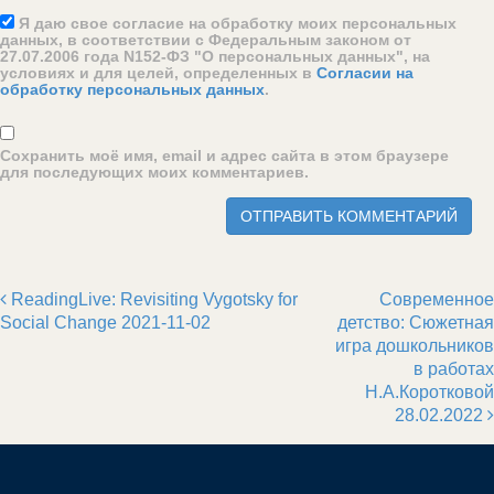
Я даю свое согласие на обработку моих персональных
данных, в соответствии с Федеральным законом от
27.07.2006 года N152-ФЗ "О персональных данных", на
условиях и для целей, определенных в
Согласии на
обработку персональных данных
.
Сохранить моё имя, email и адрес сайта в этом браузере
для последующих моих комментариев.
ReadingLive: Revisiting Vygotsky for
Современное
Post navigation
Social Change 2021-11-02
детство: Сюжетная
игра дошкольников
в работах
Н.А.Коротковой
28.02.2022