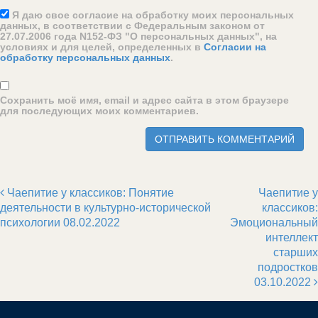
Я даю свое согласие на обработку моих персональных
данных, в соответствии с Федеральным законом от
27.07.2006 года N152-ФЗ "О персональных данных", на
условиях и для целей, определенных в
Согласии на
обработку персональных данных
.
Сохранить моё имя, email и адрес сайта в этом браузере
для последующих моих комментариев.
Чаепитие у классиков: Понятие
Чаепитие у
Post navigation
деятельности в культурно-исторической
классиков:
психологии 08.02.2022
Эмоциональный
интеллект
старших
подростков
03.10.2022