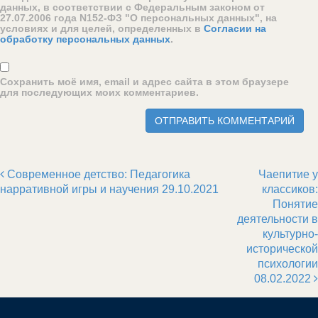
данных, в соответствии с Федеральным законом от
27.07.2006 года N152-ФЗ "О персональных данных", на
условиях и для целей, определенных в
Согласии на
обработку персональных данных
.
Сохранить моё имя, email и адрес сайта в этом браузере
для последующих моих комментариев.
Современное детство: Педагогика
Чаепитие у
Post navigation
нарративной игры и научения 29.10.2021
классиков:
Понятие
деятельности в
культурно-
исторической
психологии
08.02.2022