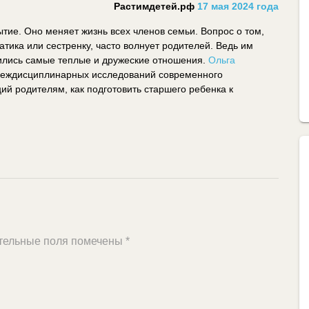
Растимдетей.рф
17 мая 2024 года
тие. Оно меняет жизнь всех членов семьи. Вопрос о том,
тика или сестренку, часто волнует родителей. Ведь им
жились самые теплые и дружеские отношения.
Ольга
междисциплинарных исследований современного
й родителям, как подготовить старшего ребенка к
тельные поля помечены
*