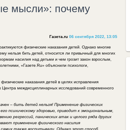
ые мысли»: почему
Газета.ru
06 сентября 2022, 13:05
рактикуются физические наказания детей. Однако многие
ему нельзя бить детей, относится ли привычный для многих
формам насилия над детьми и чем грозит закон взрослым,
олетними, «Газете.Ru» объяснили психологи,
 физические наказания детей в целях исправления
ик Центра междисциплинарных исследований современного
начен – бить детей нельзя! Применение физических
его психическому здоровью, приводит к эмоциональным,
ению регрессий, панических атак и целого ряда других
ывают применение физического насилия
 самих также воспитывали. Однако этот способ