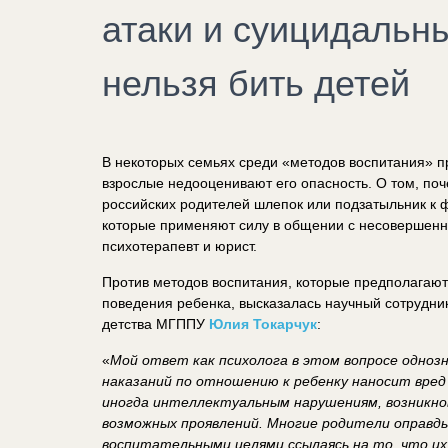
атаки и суицидальн
нельзя бить детей
В некоторых семьях среди «методов воспитания» п
взрослые недооценивают его опасность. О том, поч
российских родителей шлепок или подзатыльник к 
которые применяют силу в общении с несовершенн
психотерапевт и юрист.
Против методов воспитания, которые предполагают
поведения ребенка, высказалась научный сотрудн
детства МГППУ
Юлия Токарчук
:
«
Мой ответ как психолога в этом вопросе одноз
наказаний по отношению к ребенку наносит вред 
иногда интеллектуальным нарушениям, возникнов
возможных проявлений. Многие родители оправд
воспитательными целями ссылаясь на то, что их