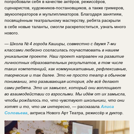
попробовали себя в качестве актёров, режиссёров,
сценаристов, художников-постановщиков, а также гримеров,
звукооператоров и мультипликаторов. Благодаря занятиям,
посвящённым театральному мастерству, ребята раскрыли
в себе новые таланты, смогли раскрепоститься, узнать много
нового.
—
Школа № 4 города Каширы, совместно с двумя 7-ми
классами любезно согласилась поучаствовать в нашем
уникальном проекте. Наш проект направлен на развитие
личностных образовательных результатов, в том числе
таких компетенций, как коммуникативные, рефлексивные,
творческие и так далее. Это не просто театр в обычном
понимании, это развивающая история, где всё делают
сами ребята. Это их замысел, который они воплощают
во взаимодействии со взрослыми. Мы идём от их замысла,
чтобы рождалось то, что чувствуют школьники, что они
хотят и то, что им интересно
, — рассказала
Алиса
Соловьева
, актриса Нового Арт Театра, режиссёр и диктор.