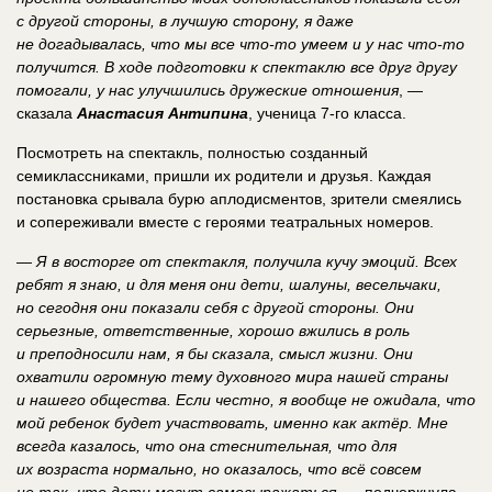
с другой стороны, в лучшую сторону, я даже
не догадывалась, что мы все что-то умеем и у нас что-то
получится. В ходе подготовки к спектаклю все друг другу
помогали, у нас улучшились дружеские отношения
, —
сказала
Анастасия Антипина
, ученица 7-го класса.
Посмотреть на спектакль, полностью созданный
семиклассниками, пришли их родители и друзья. Каждая
постановка срывала бурю аплодисментов, зрители смеялись
и сопереживали вместе с героями театральных номеров.
—
Я в восторге от спектакля, получила кучу эмоций. Всех
ребят я знаю, и для меня они дети, шалуны, весельчаки,
но сегодня они показали себя с другой стороны. Они
серьезные, ответственные, хорошо вжились в роль
и преподносили нам, я бы сказала, смысл жизни. Они
охватили огромную тему духовного мира нашей страны
и нашего общества. Если честно, я вообще не ожидала, что
мой ребенок будет участвовать, именно как актёр. Мне
всегда казалось, что она стеснительная, что для
их возраста нормально, но оказалось, что всё совсем
не так, что дети могут самовыражаться
, — подчеркнула