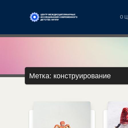
О 
Метка: конструирование