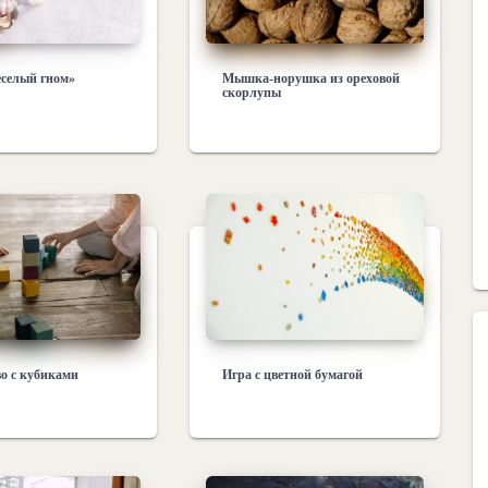
еселый гном»
Мышка-норушка из ореховой
скорлупы
о с кубиками
Игра с цветной бумагой