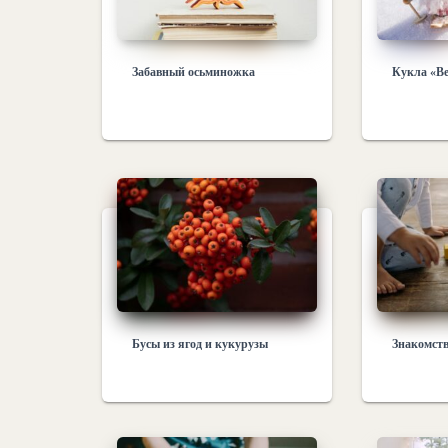
Забавный осьминожка
Кукла «В
Бусы из ягод и кукурузы
Знакомств