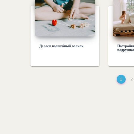
Делаем волшебный волчок
Постройки
подручног
1
2