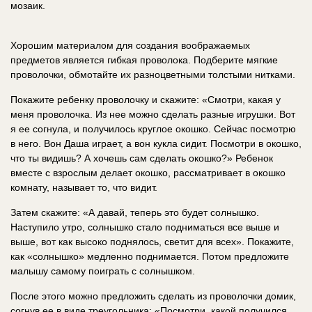
мозаик.
Хорошим материалом для создания воображаемых
предметов является гибкая проволока. Подберите мягкие
проволочки, обмотайте их разноцветными толстыми нитками.
Покажите ребенку проволочку и скажите: «Смотри, какая у
меня проволочка. Из нее можно сделать разные игрушки. Вот
я ее согнула, и получилось круглое окошко. Сейчас посмотрю
в него. Вон Даша играет, а вон кукла сидит. Посмотри в окошко,
что ты видишь? А хочешь сам сделать окошко?» Ребенок
вместе с взрослым делает окошко, рассматривает в окошко
комнату, называет то, что видит.
Затем скажите: «А давай, теперь это будет солнышко.
Наступило утро, солнышко стало подниматься все выше и
выше, вот как высоко поднялось, светит для всех». Покажите,
как «солнышко» медленно поднимается. Потом предложите
малышу самому поиграть с солнышком.
После этого можно предложить сделать из проволочки домик,
согнув ее в виде треугольника: «Посмотри, какой получился