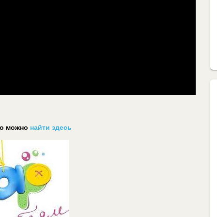
ео можно
найти здесь