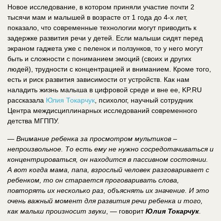
Новое исследование, в котором приняли участие почти 2
тысячи мам и малышей в возрасте от 1 года до 4-х лет,
показало, что современные технологии могут приводить к
задержке развития речи у детей. Если малыши сидят перед
экраном гаджета уже с пеленок и ползунков, то у него могут
быть и сложности с пониманием эмоций (своих и других
людей), трудности с концентрацией и вниманием. Кроме того,
есть и риск развития зависимости от устройств. Как нам
наладить жизнь малыша в цифровой среде и вне ее, KP.RU
рассказала
Юлия Токарчук
, психолог, научный сотрудник
Центра междисциплинарных исследований современного
детства МГППУ.
—
Внимание ребенка за просмотром мультиков –
непроизвольное. То есть ему не нужно сосредотачиваться и
концентрироваться, он находится в пассивном состоянии.
А вот когда мама, папа, взрослый человек разговаривает с
ребенком, то он старается проговаривать слова,
повторять их несколько раз, объяснять их значение. И это
очень важный момент для развития речи ребенка и того,
как малыш произносит звуки
, — говорит
Юлия Токарчук
.