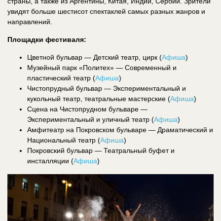
страны, а также из Аргентины, Китая, Индии, Сербии. Зрители
увидят больше шестисот спектаклей самых разных жанров и
направлений.
Площадки фестиваля:
Цветной бульвар — Детский театр, цирк (
Афиша
)
Музейный парк «Политех» — Современный и
пластический театр (
Афиша
)
Чистопрудный бульвар — Экспериментальный и
кукольный театр, театральные мастерские (
Афиша
)
Сцена на Чистопрудном бульваре —
Экспериментальный и уличный театр (
Афиша
)
Амфитеатр на Покровском бульваре — Драматический и
Национальный театр (
Афиша
)
Покровский бульвар — Театральный буфет и
инсталляции (
Афиша
)