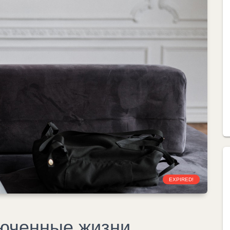
EXPIRED!
люченные жизни