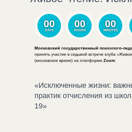
00
00
00
DAYS
HOURS
MINUTES
Московский государственный психолого-педа
принять участие в седьмой встрече клуба «Живое
(московское время) на платформе
Zoom
.
«Исключенные жизни: важн
практик отчисления из школ
19»