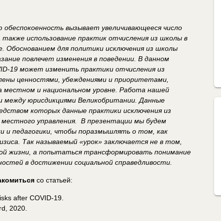
ю обеспокоенность вызывает увеличивающееся число
а также использование практик отчисления из школы в
е. Обоснованием для политики исключения из школы
зание повлечет изменения в поведении. В данном
ID
-19 может изменить практики отчисления из
влены ценностями, убеждениями и приоритетами,
 местном и национальном уровне. Работа нашей
 и между юрисдикциями Великобритании. Данные
редством которых данные практики исключения из
 местного управления. В презентации мы будем
и и педагогики, чтобы поразмышлять о том, как
изиса. Так называемый «урок» заключается не в том,
ной жизни, а попытаться трансформировать понимание
ностей в достижении социальной справедливости.
акомиться
со статьей:
risks after COVID-19.
rd, 2020.