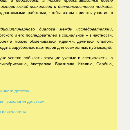
гии и педагогики, а также представляются новые
о-исторической психологии и деятельностного подхода
.
едлагаемыми работами, чтобы затем принять участие в
дисциплинарного диалога между исследователями
,
тского и его последователей в социальной – в частности,
роекта можно обмениваться идеями, делиться опытом,
ходить зарубежных партнеров для совместных публикаций.
 уже успели побывать ведущие ученые и специалисты, а
ликобританию, Австралию, Бразилию, Италию, Сербию,
енного детства
я психология детства»
я психология»