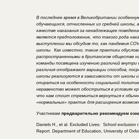
В последнее время в Великобритании особенну
обучающихся, отчисленных из средней школы, 
качестве наказания за ненадлежащее поведени
является предположение, что такого рода нака
выступлении мы обсудим то, как пандемия
COV
школы. Как известно, такие практики обусло
распространенными в британском обществе на
команды посвящена изучению различий внутри
различия отображают вариации способов, пос
школы реализуются в зависимости от школы и
опираться на особенности социальной политик
неравенство может обостриться в условиях кр
что нам стоит стремиться вернуться к обыч
«нормальных» практик для расширения возмож
Участникам
предварительно рекомендуем озн
Daniels H., et al. Excluded Lives: School exclusion 
Report. Department of Education, University of Oxfo