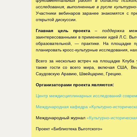
фундаментальных работ в области психоло
исследования, выполненные в русле культурн
Участники вебинаров заранее знакомятся с пр
открытой дискуссии.
Главная цель проекта
–
поддержка меж
заинтересованными в применении идей Л.С. Выго
образовательной, — практике. На площадке п
планировать кросс-культурные исследования, на
Всего за несколько встреч на площадке Клуба
также гости со всего мира, включая США, Ве
Саудовскую Аравию, Швейцарию, Грецию.
Организаторами проекта являются:
Центр междисциплинарных исследований соврем
Международная кафедра «Культурно-историческа
Международный журнал
«Культурно-историческа
Проект «Библиотека Выготского»