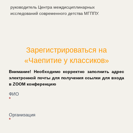
руководитель Центра междисциплинарных
исследований современного детства МГППУ.
Зарегистрироваться на
«Чаепитие у классиков»
Внимание! Необходимо корректно заполнить адрес
электронной почты для получения ссылки для входа
в ZOOM конференцию
Регистрация
ФИО
*
на
«Чаепитие
у
Организация
классиков»
*
23
декабря