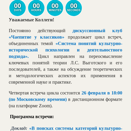
00
00
00
00
DAYS
HOURS
MINUTES
SECONDS
Уважаемые Коллеги!
Постоянно действующий
дискуссионный клуб
«Чаепитие у классиков»
продолжает цикл встреч,
объединенных темой
«Система понятий культурно-
исторической психологии и деятельностного
подхода».
Цикл направлен на переосмысление
ключевых понятий теории Л.С. Выготского и его
последователей, а также на обсуждение теоретических
и методологических аспектов их применения в
современной науке и практике.
Четвертая встреча цикла состоится
26 февраля в 18:00
(по Московскому времени)
в дистанционном формате
(на платформе
Zoom
).
Программа встречи:
Доклад:
«В поисках системы категорий культурно-