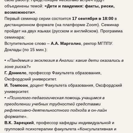
объединены темой:
«Дети и пандемия: факты, риски,
возможности»
.
Первый семинар серии состоится
17 сентября в 18:00
в
дистанционном формате (на платформе Zoom). Семинар
пройдет на двух языках (русском и английском). Программа
семинара:
Вступительное слово –
А.А. Марголис
, ректор МГППУ.
Доклады (по 15 мин.):
•
«Пандемия и эксклюзия в Англии: какие дети оказались в
зоне риска?»
Г. Дэниелс
, профессор Факультета образования,
Оксфордский университет.
И. Томпсон
, доцент Факультета образования, Оксфордский
университет.
•
«Психолого-педагогическая помощь учащимся в
преодолении учебных трудностей средствами
рефлексивно-деятельностного подхода в он-лайн
формате».
В.К. Зарецкий
, профессор кафедры индивидуальной и
групповой психотерапии факультета «Консультативная и