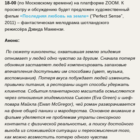
18-00
(по Московскому времени) на платформе ZOOM. К
просмотру и обсуждению будет предложен художественный
фильм
«Последняя любовь на земле»
(“Perfect Sense”,
2011) – фантастическая мелодрама шотландского
режиссёра Дэвида Маккензи.
Анонс:
По сюжету киноленты, охватившая землю эпидемия
отнимает у людей одно чувство за другим. Сначала потеря
обоняния заставляет людей компенсировать запаховые
впечатления доступными им способами (цвет, музыка,
воспоминания). Потеря вкуса побуждает людей изменить
привычки питания, а рестораны ищут способы удержать
клиентов.
События планетарного масштаба осмысляются
через отношения эпидемиолога
Сьюзен
(Eva Green) и шеф-
повара
Майкла
(Ewan McGregor), чей роман разворачивается
на
фоне общей паники и мародерства.
Основное внимание в
фильме уделяется не проблемам утраты сенсорного
контакта с физической реальностью, а поиску достойного
выхода из сложившейся ситуации и переосмысления того,
как можно возместить потерю одного чувства