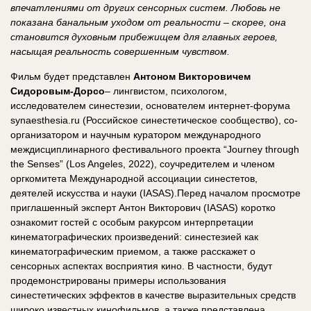
впечатлениями от других сенсорных систем. Любовь не
показана банальным уходом от реальности – скорее, она
становится духовным прибежищем для главных героев,
насыщая реальность совершенным чувством.
Фильм будет представлен
Антоном Викторовичем
Сидоровым-Дорсо
– лингвистом, психологом,
исследователем синестезии, основателем интернет-форума
synaesthesia.ru (Российское синестетическое сообщество), со-
организатором и научным куратором международного
междисциплинарного фестивального проекта “Journey through
the Senses” (Los Angeles, 2022), соучредителем и членом
оргкомитета Международной ассоциации синестетов,
деятелей искусства и науки (IASAS).Перед началом просмотре
приглашенный эксперт Антон Викторович (IASAS) коротко
ознакомит гостей с особым ракурсом интерпретации
кинематографических произведений: синестезией как
кинематографическим приемом, а также расскажет о
сенсорных аспектах восприятия кино. В частности, будут
продемонстрированы примеры использования
синестетических эффектов в качестве выразительных средств
широко известных кинофильмов, а также представлена