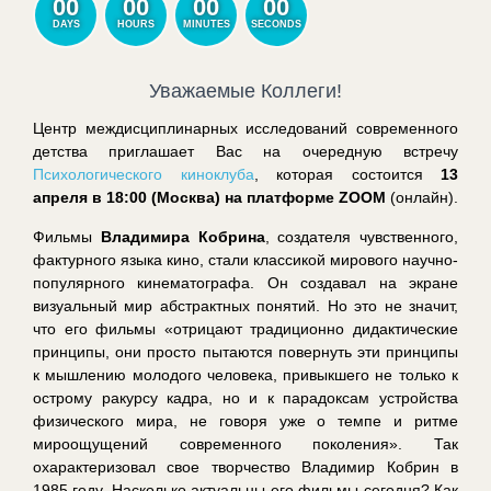
00
00
00
00
DAYS
HOURS
MINUTES
SECONDS
Уважаемые Коллеги!
Центр междисциплинарных исследований современного
детства приглашает Вас на очередную встречу
Психологического киноклуба
, которая состоится
13
апреля в 18:00 (Москва) на платформе
ZOOM
(онлайн).
Фильмы
Владимира Кобрина
, создателя чувственного,
фактурного языка кино, стали классикой мирового научно-
популярного кинематографа. Он создавал на экране
визуальный мир абстрактных понятий. Но это не значит,
что его фильмы «отрицают традиционно дидактические
принципы, они просто пытаются повернуть эти принципы
к мышлению молодого человека, привыкшего не только к
острому ракурсу кадра, но и к парадоксам устройства
физического мира, не говоря уже о темпе и ритме
мироощущений современного поколения». Так
охарактеризовал свое творчество Владимир Кобрин в
1985 году. Насколько актуальны его фильмы сегодня? Как