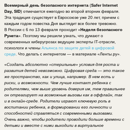
Всемирный день безопасного интернета
(
Safer Internet
Day, SID
) отмечается ежегодно во второй вторник февраля.
Эта традиция существует в Евросоюзе уже 20 лет, причем с
каждым годом повестка Дня выглядит все более тревожно.
В России с 6 по 13 февраля проходит «
Неделя безопасного
Рунета
». Поэтому мы решили узнать, что думают о
современных киберугрозах ведущие эксперты IT-отрасли,
психологи и члены
Альянса по защите детей в цифровой
среде
. Что делать с интернетом — в материале «Ленты.ру».
«
Создать абсолютно «стерильные» условия для роста и
развития детей невозможно. Цифровая среда — это такое
же пространство, как и улица, например. В нем есть и
риски, и возможности. Чем лучше контакт ребенка с
родителями, чем выше уровень доверия им, тем правильнее
он отреагирует на возможные вызовы как в оффлайн, так
и в онлайн-среде. Родители играют ключевую роль в
воспитании ребенка, в формировании его личности и
способностей справляться с современными вызовами.
Очень важно, чтобы родители проводили больше времени с
детьми и вместе с ними выходили в виртуальное