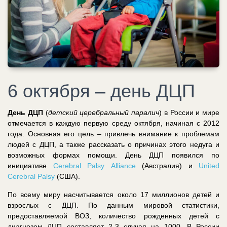
6 октября – день ДЦП
День ДЦП
(
детский церебральный паралич
) в России и мире
отмечается в каждую первую среду октября, начиная с 2012
года. Основная его цель – привлечь внимание к проблемам
людей с ДЦП, а также рассказать о причинах этого недуга и
возможных формах помощи. День ДЦП появился по
инициативе
Cerebral
Palsy
Alliance
(Австралия) и
United
Cerebral
Palsy
(США).
По всему миру насчитывается около 17 миллионов детей и
взрослых с ДЦП. По данным мировой статистики,
предоставляемой ВОЗ, количество рожденных детей с
диагнозом ДЦП составляет 2-3 случая на 1000. В России