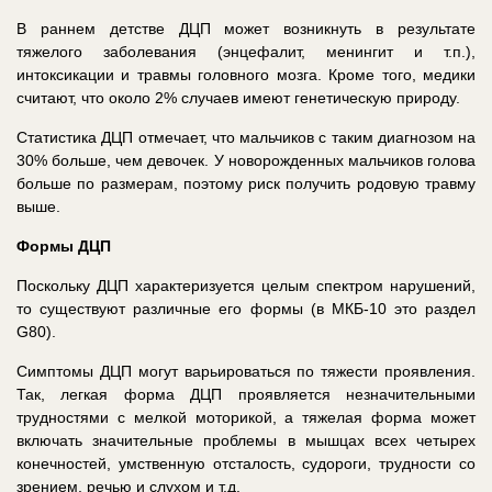
В раннем детстве ДЦП может возникнуть в результате
тяжелого заболевания (энцефалит, менингит и т.п.),
интоксикации и травмы головного мозга. Кроме того, медики
считают, что около 2% случаев имеют генетическую природу.
Статистика ДЦП отмечает, что мальчиков с таким диагнозом на
30% больше, чем девочек. У новорожденных мальчиков голова
больше по размерам, поэтому риск получить родовую травму
выше.
Формы ДЦП
Поскольку ДЦП характеризуется целым спектром нарушений,
то существуют различные его формы (в МКБ-10 это раздел
G
80).
Симптомы ДЦП могут варьироваться по тяжести проявления.
Так, легкая форма ДЦП проявляется незначительными
трудностями с мелкой моторикой, а тяжелая форма может
включать значительные проблемы в мышцах всех четырех
конечностей, умственную отсталость, судороги, трудности со
зрением, речью и слухом и т.д.