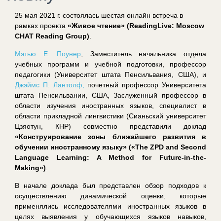
25 мая 2021 г. состоялась шестая онлайн встреча в
рамках проекта
«Живое чтение» (ReadingLive: Moscow
CHAT Reading Group)
.
Мэтью Е. Поунер
, Заместитель начальника отдела
учебных программ и учебной подготовки, профессор
педагогики (Университет штата Пенсильвания, США), и
Джэймс П. Лантолф,
почетный профессор Университета
штата Пенсильвании, США, Заслуженный профессор в
области изучения иностранных языков, специалист в
области прикладной лингвистики (Сианьский университет
Цзяотун, КНР) совместно представили доклад
«Конструирование зоны ближайшего развития в
обучении иностранному языку» («The ZPD and Second
Language Learning: A Method for Future-in-the-
Making»)
.
В начале доклада был представлен обзор подходов к
осуществлению динамической оценки, которые
применялись исследователями иностранных языков в
целях выявления у обучающихся языков навыков,