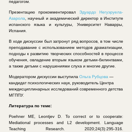
педагогом.
Презентацию прокомментировал
Эдуардо Негуэруела-
Азарола
, научный и академический директор в Институте
испанского языка и культуры, Университет Наварры,
Испания.
В ходе дискуссии был затронут ряд вопросов, в том числе
преподавание с использованием методов драматизации,
подходы к развитию творческих способностей в процессе
обучения, овладение вторым языком детьми-билингвами,
а также детьми с нарушениями слуха и многие другие.
Модератором дискуссии выступила
Ольга Рубцова
—
кандидат психологических наук, руководитель Центра
междисциплинарных исследований современного детства
МГППУ.
Литература по теме
:
Poehner ME, Leontjev D. To correct or to cooperate:
Mediational processes and L2 development.
Language
Teaching Research
. 2020;24(3):295-316.