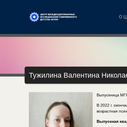
О 
Тужилина Валентина Никола
Выпускница МГ
В 2022 г. оконч
возрастная пси
Выпускная ква