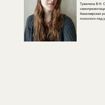
Тужилина В.Н. 
самопрезентаци
бакалаврская р
психолого-пед.у