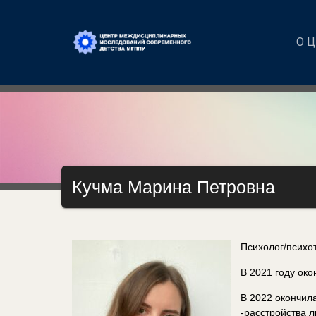
О 
Кучма Марина Петровна
Психолог/психо
В 2021 году ок
В 2022 окончила
-расстройства 