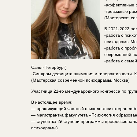
-аффективные р
-тревожные рас
(Мастерская со
В 2021-2022 по
-работа с псих
психодрамы,Мо
-работа с проб
современной пс
-работа с семе
Санкт-Петербург)
-Синдром дефицита внимания и гиперактивности. 
(Мастерская современной психодрамы, Москва)
Участница 21-го международного конгресса по груп
В настоящее время:
— практикующий частный психолог/психотерапевт/
— магистрантка факультета «Психология образова
— студентка 2й ступени программы профессиональ
психодрамы)