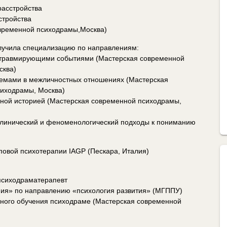
асстройства
стройства
временной психодрамы,Москва)
лучила специализацию по направлениям:
отравмирующими событиями (Мастерская современной
сква)
лемами в межличностных отношениях (Мастерская
иходрамы, Москва)
йной историей (Мастерская современной психодрамы,
Клинический и феноменологический подходы к пониманию
повой психотерапии IAGP (Пескара, Италия)
психодраматерапевт
ния» по направлению «психология развития» (МГППУ)
ного обучения психодраме (Мастерская современной