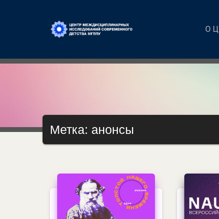
О 
Метка: анонсы