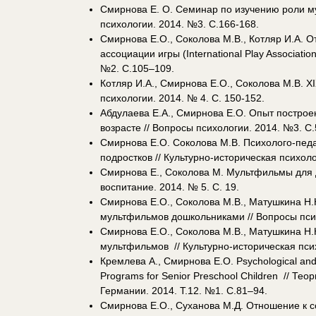
Смирнова Е. О. Семинар по изучению роли м
психологии. 2014. №3. С.166-168.
Смирнова Е.О., Соколова М.В., Котляр И.А.
ассоциации игры (International Play Associatio
№2. С.105–109.
Котляр И.А., Смирнова Е.О., Соколова М.В. 
психологии. 2014. № 4. С. 150-152.
Абдулаева Е.А., Смирнова Е.О. Опыт построе
возрасте // Вопросы психологии. 2014. №3. С.
Смирнова Е.О. Соколова М.В. Психолого-педа
подростков // Культурно-историческая психол
Смирнова Е., Соколова М. Мультфильмы для д
воспитание. 2014. № 5. С. 19.
Смирнова Е.О., Соколова М.В., Матушкина Н
мультфильмов дошкольниками // Вопросы псих
Смирнова Е.О., Соколова М.В., Матушкина Н
мультфильмов // Культурно-историческая псих
Кремлева А., Смирнова Е.О. Psychological and
Programs for Senior Preschool Children // Те
Германии. 2014. Т.12. №1. С.81–94.
Смирнова Е.О., Суханова М.Д. Отношение к с