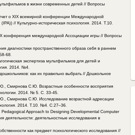
ультфильмов в жизни современных детей // Вопросы
 Отчет о XIX всемирной конференции Международной
n (IPA)) // Культурно-историческая психология. 2014. Т.10.
XIX конференция международной Ассоциации игры // Вопросы
ния диагностики пространственного образа себя в раннем
58-68.
гогическая экспертиза мультфильмов для детей и
огия. 2014. №4.
ошкольников: как их правильно выбрать // Дошкольное
.Ю., Смирнова С.Ю. Возрастные особенности восприятия
ологии. 2014. № 5. С. 33-45.
.Ю., Смирнова С.Ю. Исследование возрастной адресации
ология. 2014. Т.10. №4. С.27–36.
 Pedagogical Approach to Designing Developmental Computer
ория деятельности: деятельностные исследования в
обственности как предмет психологического исследования //