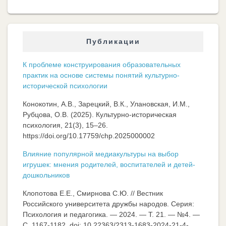
Публикации
К проблеме конструирования образовательных
практик на основе системы понятий культурно-
исторической психологии
Конокотин, А.В., Зарецкий, В.К., Улановская, И.М.,
Рубцова, О.В. (2025). Культурно-историческая
психология, 21(3), 15–26.
https://doi.org/10.17759/chp.2025000002
Влияние популярной медиакультуры на выбор
игрушек: мнения родителей, воспитателей и детей-
дошкольников
Клопотова Е.Е., Смирнова С.Ю. // Вестник
Российского университета дружбы народов. Серия:
Психология и педагогика. — 2024. — Т. 21. — №4. —
C. 1167-1182. doi: 10.22363/2313-1683-2024-21-4-